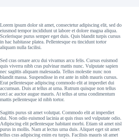
Lorem ipsum dolor sit amet, consectetur adipiscing elit, sed do
eiusmod tempor incididunt ut labore et dolore magna aliqua.
Scelerisque purus semper eget duis. Quis blandit turpis cursus
in hac habitasse platea. Pellentesque eu tincidunt tortor
aliquam nulla facilisi.
Sed cras ornare arcu dui vivamus arcu felis. Cursus euismod
quis viverra nibh cras pulvinar mattis nunc. Vulputate sapien
nec sagittis aliquam malesuada. Tellus molestie nunc non
blandit massa. Suspendisse in est ante in nibh mauris cursus.
Erat pellentesque adipiscing commodo elit at imperdiet dui
accumsan. Duis at tellus at urna. Rutrum quisque non tellus
orci ac auctor augue mauris. At tellus at urna condimentum
mattis pellentesque id nibh tortor.
Sagittis purus sit amet volutpat. Commodo elit at imperdiet
dui. Non odio euismod lacinia at quis risus sed vulputate odio.
Adipiscing elit pellentesque habitant morbi. Etiam sit amet nisl
purus in mollis. Nam at lectus urna duis. Aliquet eget sit amet
tellus cras adipiscing enim eu turpis. Facilisis mauris sit amet