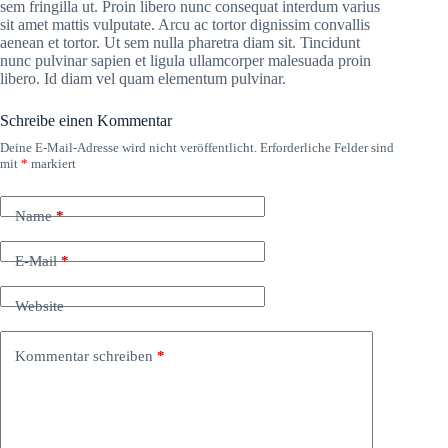
sem fringilla ut. Proin libero nunc consequat interdum varius
sit amet mattis vulputate. Arcu ac tortor dignissim convallis
aenean et tortor. Ut sem nulla pharetra diam sit. Tincidunt
nunc pulvinar sapien et ligula ullamcorper malesuada proin
libero. Id diam vel quam elementum pulvinar.
Schreibe einen Kommentar
Deine E-Mail-Adresse wird nicht veröffentlicht.
Erforderliche Felder sind
A
mit
*
markiert
l
t
e
Name
*
r
n
a
E-Mail
*
t
i
Website
v
e
:
Kommentar schreiben
*