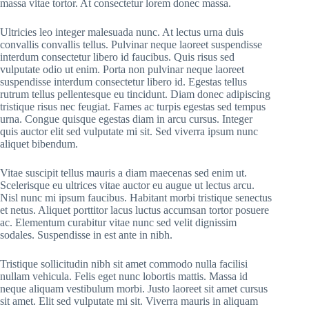
massa vitae tortor. At consectetur lorem donec massa.
Ultricies leo integer malesuada nunc. At lectus urna duis
convallis convallis tellus. Pulvinar neque laoreet suspendisse
interdum consectetur libero id faucibus. Quis risus sed
vulputate odio ut enim. Porta non pulvinar neque laoreet
suspendisse interdum consectetur libero id. Egestas tellus
rutrum tellus pellentesque eu tincidunt. Diam donec adipiscing
tristique risus nec feugiat. Fames ac turpis egestas sed tempus
urna. Congue quisque egestas diam in arcu cursus. Integer
quis auctor elit sed vulputate mi sit. Sed viverra ipsum nunc
aliquet bibendum.
Vitae suscipit tellus mauris a diam maecenas sed enim ut.
Scelerisque eu ultrices vitae auctor eu augue ut lectus arcu.
Nisl nunc mi ipsum faucibus. Habitant morbi tristique senectus
et netus. Aliquet porttitor lacus luctus accumsan tortor posuere
ac. Elementum curabitur vitae nunc sed velit dignissim
sodales. Suspendisse in est ante in nibh.
Tristique sollicitudin nibh sit amet commodo nulla facilisi
nullam vehicula. Felis eget nunc lobortis mattis. Massa id
neque aliquam vestibulum morbi. Justo laoreet sit amet cursus
sit amet. Elit sed vulputate mi sit. Viverra mauris in aliquam